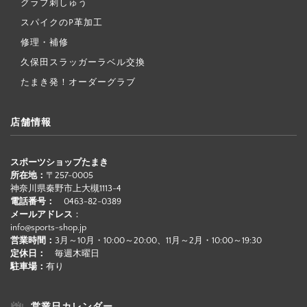
グラブ刺しゅう
スパイクのP革加工
修理・補修
久保田スラッガーラベル交換
たまき発！オーダーグラブ
店舗情報
スポーツショップたまき
所在地：
〒257-0005
神奈川県秦野市上大槻1113-4
電話番号：
0463-82-0389
メールアドレス
：
info@sports-shop.jp
営業時間：
3月～10月・10:00～20:00、11月～2月・10:00～19:30
定休日：
毎週木曜日
駐車場：
有り
営業日カレンダー