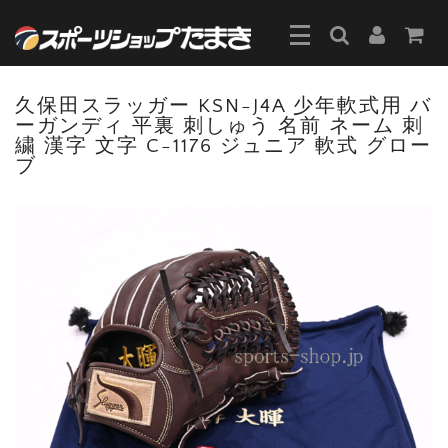
久保田スラッガー KSN-J4A 少年軟式用 バ
ーガンディ 平裏 刺しゅう 名前 ネーム 刺
繍 漢字 文字 C-1176 ジュニア 軟式 グロー
ブ