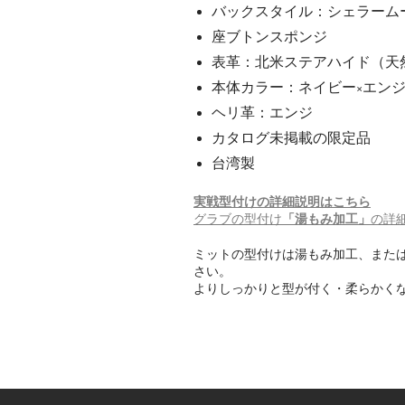
バックスタイル：シェラーム
座ブトンスポンジ
表革：北米ステアハイド（天
本体カラー：ネイビー×エン
ヘリ革：エンジ
カタログ未掲載の限定品
台湾製
実戦型付けの詳細説明はこちら
グラブの型付け
「湯もみ加工」
の詳
ミットの型付けは湯もみ加工、また
さい。
よりしっかりと型が付く・柔らかく