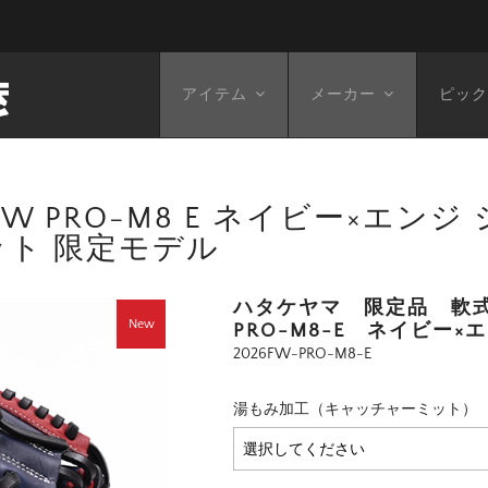
アイテム
メーカー
ピック
FW PRO-M8 E ネイビー×エンジ
ット 限定モデル
ハタケヤマ 限定品 軟式
New
PRO-M8-E ネイビー×
2026FW-PRO-M8-E
湯もみ加工（キャッチャーミット）