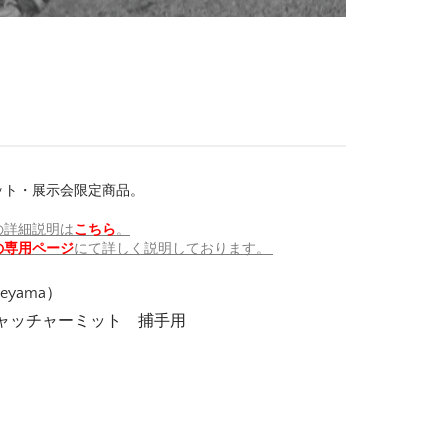
ット・展示会限定商品。
の詳細説明は
こちら
。
の専用ページ
にて詳しく説明しております。
yama）
ャッチャーミット 捕手用