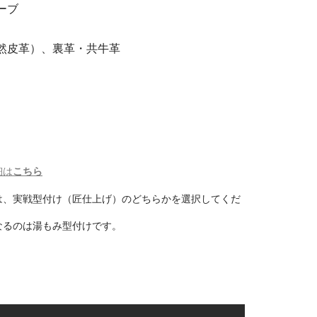
ーブ
然皮革）、裏革・共牛革
ジ
細は
こちら
は、実戦型付け（匠仕上げ）のどちらかを選択してくだ
なるのは湯もみ型付けです。