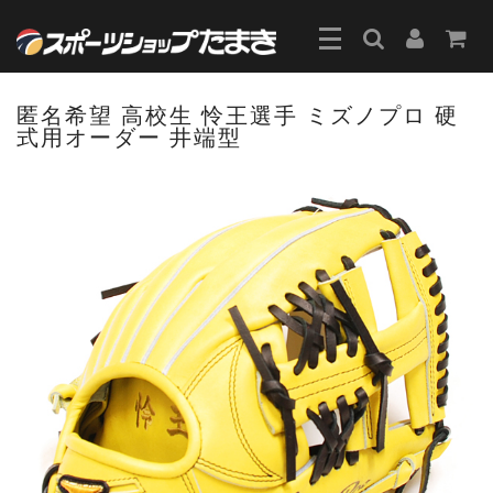
匿名希望 高校生 怜王選手 ミズノプロ 硬
式用オーダー 井端型