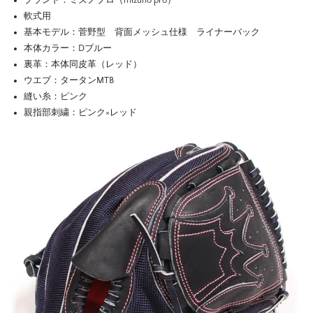
ブランド：ミズノプロ（mizuno pro）
軟式用
基本モデル：菅野型 背面メッシュ仕様 ライナーバック
本体カラー：Dブルー
裏革：本体同皮革（レッド）
ウエブ：タータンMTB
縫い糸：ピンク
親指部刺繍：ピンク×レッド