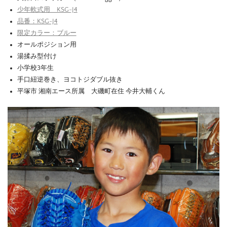
少年軟式用 KSG-J4
品番：KSG-J4
限定カラー：ブルー
オールポジション用
湯揉み型付け
小学校3年生
手口紐逆巻き、ヨコトジダブル抜き
平塚市 湘南エース所属 大磯町在住 今井大輔くん