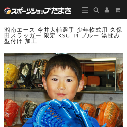
湘南エース 今井大輔選手 少年軟式用 久保
田スラッガー 限定 KSG-J4 ブルー 湯揉み
型付け 加工