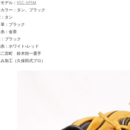
本モデル：
KSG-6PSM
体カラー：タン、ブラック
紐：タン
り革：ブラック
い糸：金茶
裏：ブラック
繍糸：ホワイト×レッド
郡二宮町 鈴木恒一選手
もみ加工（久保田式プロ）