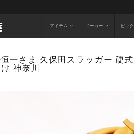
アイテム
メーカー
ピック
木恒一さま 久保田スラッガー 硬
付け 神奈川