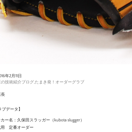
016年2月11日
匠の技術紹介ブログ
,
たまき発！オーダーグラブ
店長
ラブデータ】
カー名：久保田スラッガー（kubota slugger）
式用 定番オーダー