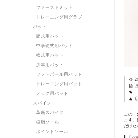
ファーストミット
トレーニング用グラブ
バット
硬式用バット
中学硬式用バット
軟式用バット
少年用バット
ソフトボール用バット
2
トレーニング用バット
ノック用バット
スパイク
革底スパイク
この「
ます。
樹脂ソール
だけた
ポイントソール
【グ