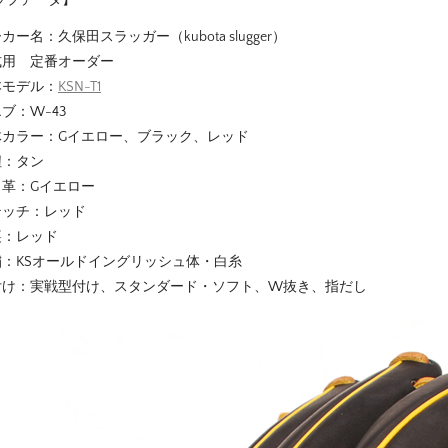
カー名：久保田スラッガー（kubota slugger）
式用 定番オーダー
本モデル：
KSN-T1
ブ：W-43
体カラー：Gイエロー、ブラック、レッド
紐：タン
り革：Gイエロー
テッチ：レッド
裏：レッド
繍：KSオールドイングリッシュ体・白糸
付け：実戦型付け、スタンダード・ソフト、W抜き、指だし