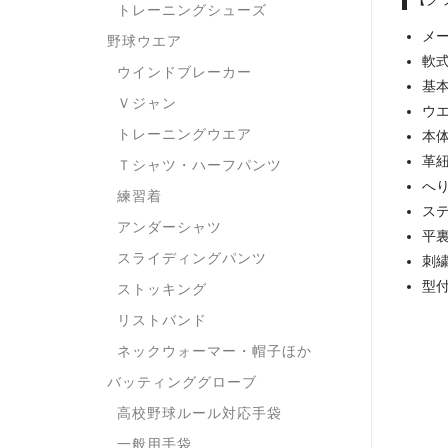
トレーニングシューズ
メー
野球ウエア
軟
ウインドブレーカー
基
Ｖジャン
ウエ
トレーニングウエア
本
革
Ｔシャツ・ハーフパンツ
へ
練習着
ス
アンダーシャツ
平
スライディングパンツ
刺
型
ストッキング
リストバンド
ネックウォーマー・帽子ほか
バッティンググローブ
高校野球ルール対応手袋
一般用手袋