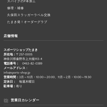
スパイクのP革加工
修理・補修
久保田スラッガーラベル交換
たまき発！オーダーグラブ
店舗情報
スポーツショップたまき
所在地：
〒257-0005
神奈川県秦野市上大槻1113-4
電話番号：
0463-82-0389
メールアドレス
：
info@sports-shop.jp
営業時間：
3月～10月・10:00～20:00、11月～2月・10:00～19:30
定休日：
毎週木曜日
駐車場：
有り
営業日カレンダー