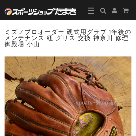
ミズノプロオーダー 硬式用グラブ 1年後の
メンテナンス 紐 グリス 交換 神奈川 修理
御殿場 小山