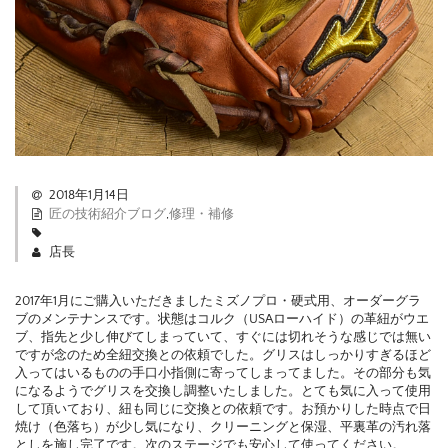
2018年1月14日
匠の技術紹介ブログ
,
修理・補修
店長
2017年1月にご購入いただきましたミズノプロ・硬式用、オーダーグラ
ブのメンテナンスです。状態はコルク（USAローハイド）の革紐がウエ
ブ、指先と少し伸びてしまっていて、すぐには切れそうな感じでは無い
ですが念のため全紐交換との依頼でした。グリスはしっかりすぎるほど
入ってはいるものの手口小指側に寄ってしまってました。その部分も気
になるようでグリスを交換し調整いたしました。とても気に入って使用
して頂いており、紐も同じに交換との依頼です。お預かりした時点で日
焼け（色落ち）が少し気になり、クリーニングと保湿、平裏革の汚れ落
としを施し完了です。次のステージでも安心して使ってください。