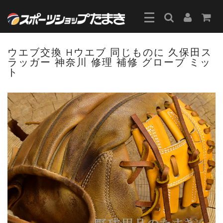
ウエブ交換 Hウエブ 同じものに 久保田ス
ラッガー 神奈川 修理 補修 グローブ ミッ
ト