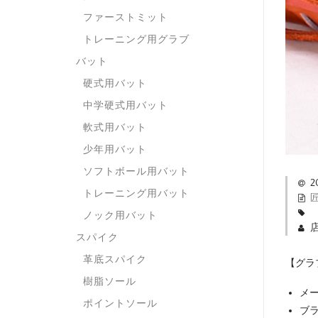
ファーストミット
トレーニング用グラブ
バット
硬式用バット
中学硬式用バット
軟式用バット
少年用バット
ソフトボール用バット
2
トレーニング用バット
ノック用バット
スパイク
革底スパイク
【グラ
樹脂ソール
メー
ポイントソール
ブラ