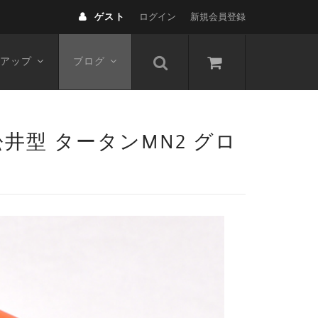
ゲスト
ログイン
新規会員登録
アップ
ブログ
松井型 タータンMN2 グロ