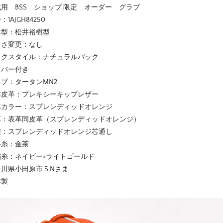
用 BSS ショップ 限定 オーダー グラブ
：1AJGH84250
本型：松井裕樹型
きさ変更：なし
ックスタイル：ナチュラルバック
カバー付き
ブ：タータンMN2
体皮革：プレキシーキップレザー
体カラー：スプレンディッドオレンジ
革：表革同皮革（スプレンディッドオレンジ）
紐：スプレンディッドオレンジ芯通し
い糸：金茶
繍糸：ネイビー×ライトゴールド
川県小田原市 S.Nさま
本製