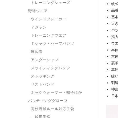
トレーニングシューズ
硬式
品番
野球ウエア
基
ウインドブレーカー
大
Ｖジャン
バ
トレーニングウエア
指
ウエ
Ｔシャツ・ハーフパンツ
本
練習着
本
アンダーシャツ
裏
スライディングパンツ
革
ストッキング
縫
刺
リストバンド
神奈
ネックウォーマー・帽子ほか
日
バッティンググローブ
高校野球ルール対応手袋
一般用手袋