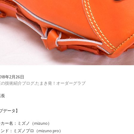
018年2月26日
匠の技術紹介ブログ
,
たまき発！オーダーグラブ
店長
ブデータ】
カー名：ミズノ（mizuno）
ンド：ミズノプロ（mizuno pro）