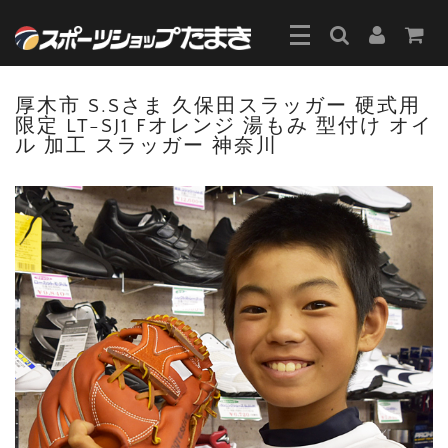
厚木市 S.Sさま 久保田スラッガー 硬式用
限定 LT-SJ1 Fオレンジ 湯もみ 型付け オイ
ル 加工 スラッガー 神奈川