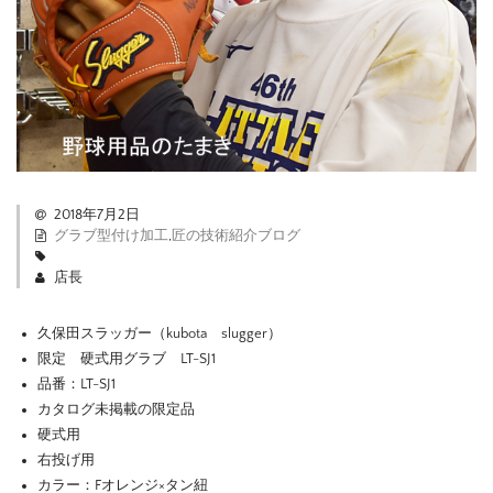
2018年7月2日
グラブ型付け加工
,
匠の技術紹介ブログ
店長
久保田スラッガー（kubota slugger）
限定 硬式用グラブ LT-SJ1
品番：LT-SJ1
カタログ未掲載の限定品
硬式用
右投げ用
カラー：Fオレンジ×タン紐