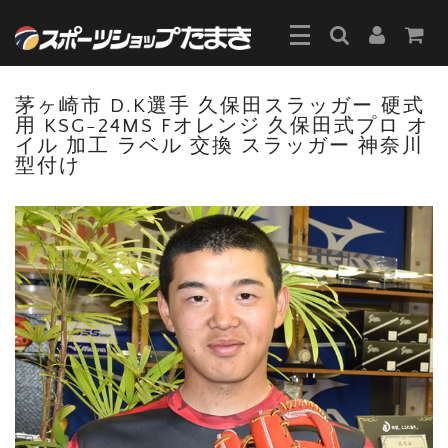
茅ヶ崎市 D.K選手 久保田スラッガー 硬式
用 KSG-24MS Fオレンジ 久保田式プロ オ
イル 加工 ラベル 交換 スラッガー 神奈川
型付け