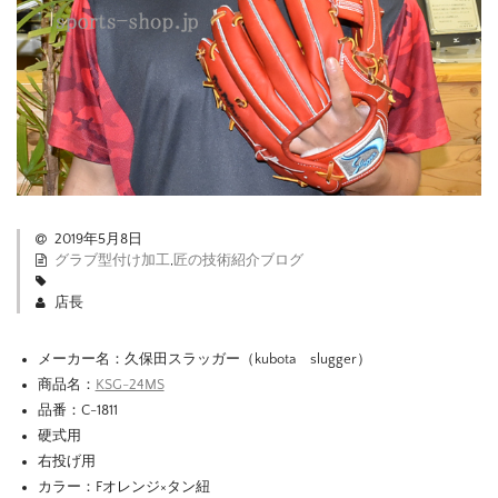
2019年5月8日
グラブ型付け加工
,
匠の技術紹介ブログ
店長
メーカー名：久保田スラッガー（kubota slugger）
商品名：
KSG-24MS
品番：C-1811
硬式用
右投げ用
カラー：Fオレンジ×タン紐