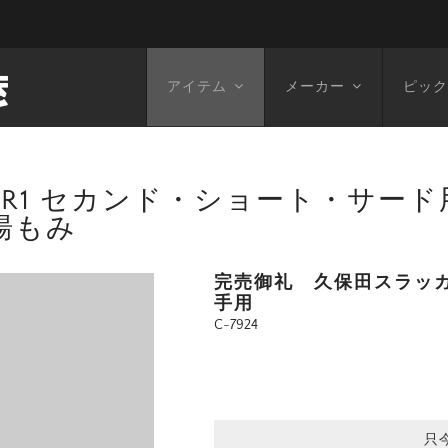
アイテム
メーカー
ピック
R1 セカンド・ショート・サード用 
湯もみ
完売御礼 久保田スラッガー
手用
C-7924
只