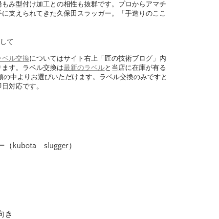
湯もみ型付け加工との相性も抜群です。プロからアマチ
手に支えられてきた久保田スラッガー。「手造りのここ
して
ラベル交換
についてはサイト右上「匠の技術ブログ」内
ります。ラベル交換は
最新のラベル
と当店に在庫が有る
種類の中よりお選びいただけます。ラベル交換のみですと
即日対応です。
bota slugger）
向き