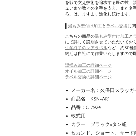
を影で支え技術を追求する匠の技、
ュアまで数々の名手を支え、また名
ろ」は、ますます進化し続けます。
湯もみ型付け加工
と
ラベル交換
に関
こちらの商品の
湯もみ型付け加工
と
にて詳しく説明させていただいてお
生産終了のレアラベル
など、約60
納期は自社にて作業いたしますので
湯揉み加工の詳細ページ
オイル加工の詳細ページ
ラベル交換の詳細ページ
メーカー名：久保田スラッガー（ku
商品名：KSN-AR1
品番：C-7924
軟式用
カラー：ブラック×タン紐
セカンド、ショート、サード