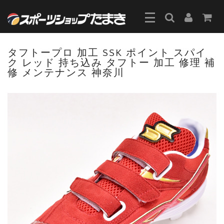
タフトープロ 加工 SSK ポイント スパイ
ク レッド 持ち込み タフトー 加工 修理 補
修 メンテナンス 神奈川