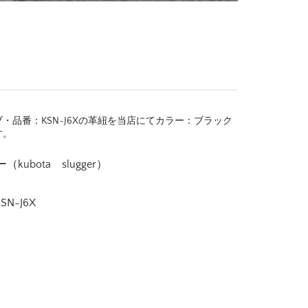
品番：KSN-J6Xの革紐を当店にてカラー：ブラック
す。
bota slugger）
N-J6X