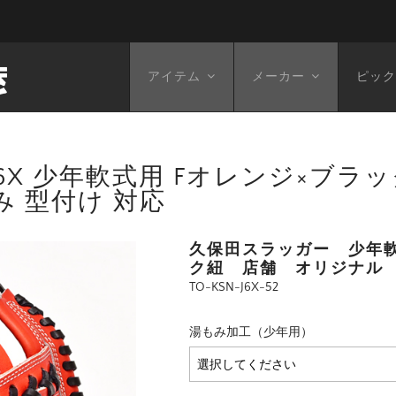
アイテム
メーカー
ピック
6X 少年軟式用 Fオレンジ×ブラック紐
み 型付け 対応
久保田スラッガー 少年軟式
ク紐 店舗 オリジナル
TO-KSN-J6X-52
湯もみ加工（少年用）