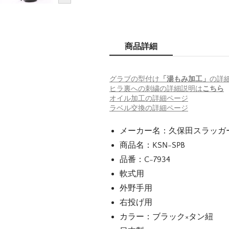
商品詳細
グラブの型付け
「湯もみ加工」
の詳
ヒラ裏への刺繍の詳細説明は
こちら
オイル加工の詳細ページ
ラベル交換の詳細ページ
メーカー名：久保田スラッガー（ku
商品名：KSN-SPB
品番：C-7934
軟式用
外野手用
右投げ用
カラー：ブラック×タン紐