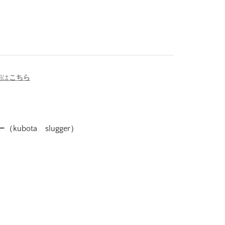
細は
こちら
bota slugger）