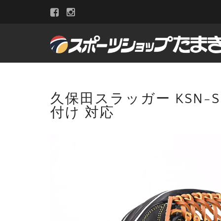
久保田スラッガー KSN-S
付け 対応