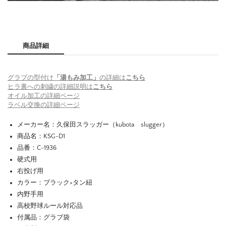
商品詳細
グラブの型付け
「湯もみ加工」
の詳細は
こちら
ヒラ裏への刺繍の詳細説明は
こちら
オイル加工の詳細ページ
ラベル交換の詳細ページ
メーカー名：久保田スラッガー（kubota slugger）
商品名：KSG-D1
品番：C-1936
硬式用
右投げ用
カラー：ブラック×タン紐
内野手用
高校野球ルール対応品
付属品：グラブ袋