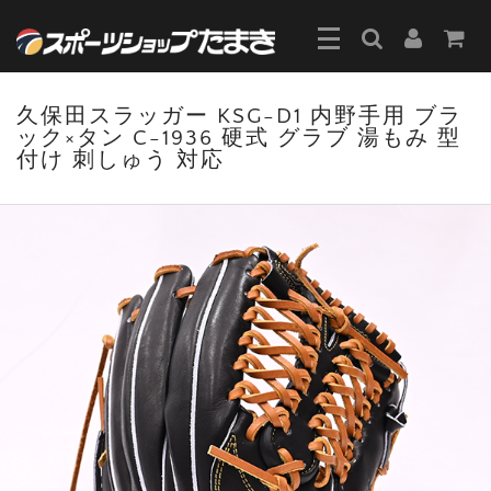
久保田スラッガー KSG-D1 内野手用 ブラ
ック×タン C-1936 硬式 グラブ 湯もみ 型
付け 刺しゅう 対応