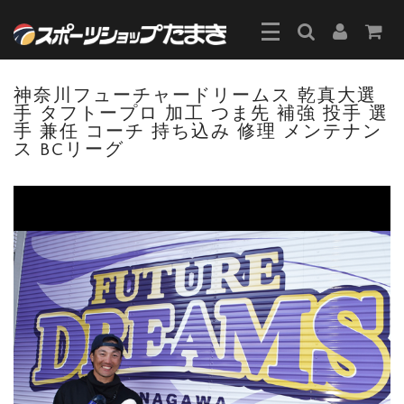
神奈川フューチャードリームス 乾真大選
手 タフトープロ 加工 つま先 補強 投手 選
手 兼任 コーチ 持ち込み 修理 メンテナン
ス BCリーグ