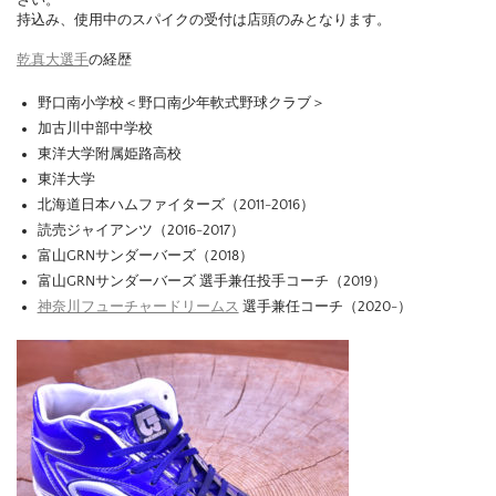
持込み、使用中のスパイクの受付は店頭のみとなります。
乾真大選手
の経歴
野口南小学校＜野口南少年軟式野球クラブ＞
加古川中部中学校
東洋大学附属姫路高校
東洋大学
北海道日本ハムファイターズ（2011-2016）
読売ジャイアンツ（2016-2017）
富山GRNサンダーバーズ（2018）
富山GRNサンダーバーズ 選手兼任投手コーチ（2019）
神奈川フューチャードリームス
選手兼任コーチ（2020-）