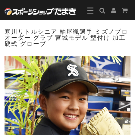
寒川リトルシニア 軸屋颯選手 ミズノプロ
オーダー グラブ 宮城モデル 型付け 加工
硬式 グローブ