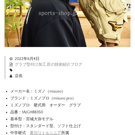
2022年6月4日
グラブ型付け加工
,
匠の技術紹介ブログ
店長
メーカー名：ミズノ（mizuno）
ブランド：ミズノプロ（mizuno pro）
ミズノプロ 硬式用 オーダー グラブ
品番：1AJGH88350
基本型：宮城大弥モデル
型付け：スタンダード型、ソフト仕上げ
中学硬式
寒川リトルシニア
所属