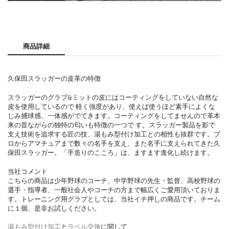
商品詳細
久保田スラッガーの皮革の特徴
スラッガーのグラブ&ミットの皮にはコーティングをしていない自然な
皮を使用しているので 軽く強度があり、使えば使うほど素手によくな
じみ捕球感、一体感がでてきます。コーティングをしてませんので革本
来の昔ながらの独特の匂いも特徴の一つで す。スラッガー製品を影で
支え技術を追求する匠の技、湯もみ型付け加工との相性も抜群です。プ
ロからアマチュアまで数々の名手を支え、また名手に支えられてきた久
保田スラッガー。「手造りのこころ」は、ますます進化し続けます。
当社コメント
こちらの商品は少年野球のコーチ、中学野球の先生・監督、高校野球の
選手・指導者、一般社会人やコーチの方まで幅広くご愛用頂いておりま
す。トレーニング用グラブとしては、当社イチ押しの商品です。チーム
に１個、是非お試しください。
湯もみ型付け加工
と
ラベル交換
に関して