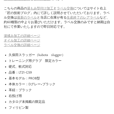
こちらの商品の
湯もみ型付け加工
と
ラベル交換
についてはサイト右上
「匠の技術ブログ」内にて詳しく説明させていただいております。ラベ
ル交換は
最新のラベル
と当店に在庫が有る
生産終了のレアラベル
など、
約60種類の中よりお選びいただけます。ラベル交換のみですと納期は自
社にて作業いたしますので即日対応です。
湯揉み加工の詳細ページ
オイル加工の詳細ページ
ラベル交換の詳細ページ
久保田スラッガー（kubota slugger）
トレーニング用グラブ 限定カラー
硬式、軟式対応
品番：LT21-GS9
基本モデル：PROB型
本体カラー：Dグレー×ブラック
革紐：ブラック
右投げ用
カタログ未掲載の限定品
フィリピン製