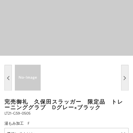
完売御礼 久保田スラッガー 限定品 トレ
ーニンググラブ Dグレー×ブラック
LT21-GS9-0505
湯もみ加工 F