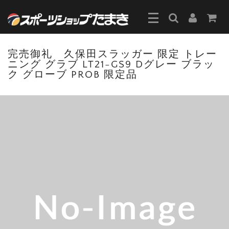
完売御礼 久保田スラッガー 限定 トレー
ニング グラブ LT21-GS9 Dグレー ブラッ
ク グローブ PROB 限定品