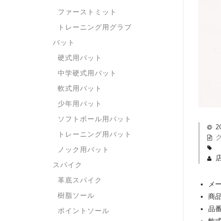
ファーストミット
トレーニング用グラブ
バット
硬式用バット
中学硬式用バット
軟式用バット
少年用バット
ソフトボール用バット
2
トレーニング用バット
ノック用バット
スパイク
革底スパイク
メー
樹脂ソール
商
品番
ポイントソール