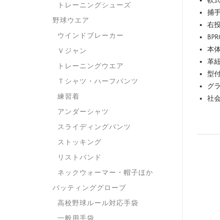
軟
トレーニングシューズ
捕
野球ウエア
右
ウインドブレーカー
BP
本
Ｖジャン
革
トレーニングウエア
型
Ｔシャツ・ハーフパンツ
グ
練習着
社
アンダーシャツ
スライディングパンツ
ストッキング
リストバンド
ネックウォーマー・帽子ほか
バッティンググローブ
高校野球ルール対応手袋
一般用手袋