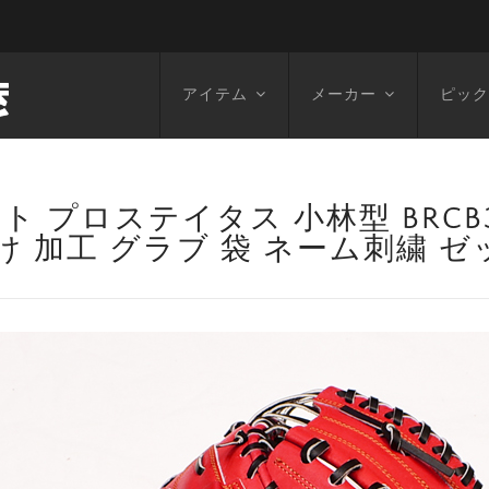
アイテム
メーカー
ピック
 プロステイタス 小林型 BRCB
け 加工 グラブ 袋 ネーム刺繍 ゼ