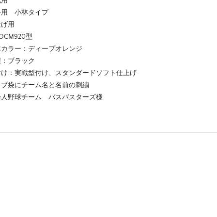
式用
手用 小林タイプ
投げ用
ROCM920型
体カラー：ディープオレンジ
紐：ブラック
付け：実戦型付け、スタンダードソフト仕上げ
ラブ袋にチーム名と名前の刺繍
会人野球チーム バスバスターズ様