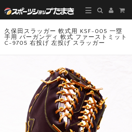
久保田スラッガー 軟式用 KSF-005 一塁
手用 バーガンディ 軟式 ファーストミット
C-9705 右投げ 左投げ スラッガー