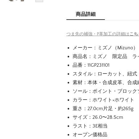
商品詳細
つま先の補強・P革加工の詳細は
こち
メーカー：ミズノ（Mizuno）
商品名：ミズノ 限定品 ラ
品番：11GP231101
スタイル：ローカット、紐式
素材：本体・合成皮革、合成
ソール：ポイント・ブロック
カラー：ホワイト×ホワイト
重さ：27.0cm片足・約265g
サイズ：26.0〜28.5cm
ラスト：3E相当
オープン価格品