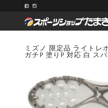
ミズノ 限定品 ライトレボエリ
ガチP 塗りP 対応 白 スパ 