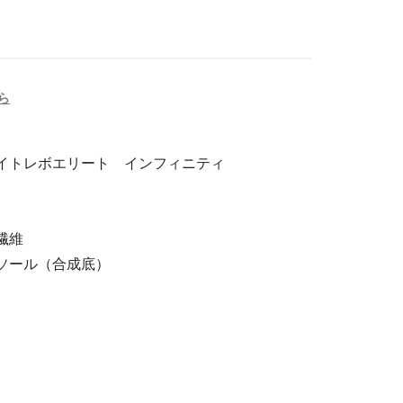
ら
イトレボエリート インフィニティ
繊維
ソール（合成底）