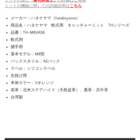
ミットの加工
「湯もみ加工」
の詳細は
こちら
ミットの機能に関しての詳細説明は
こちら
メーカー：ハタケヤマ（hatakeyama）
商品名：ハタケヤマ 軟式用 キャッチャーミット THシリーズ
品番：TH-M8VASB
軟式用
捕手用
基本モデル：M8型
バックスタイル：ASバック
ラベル：シリコンラベル
右投げ用
本体カラー：Vオレンジ
表革：北米ステアハイド（天然皮革）、裏革・共牛革
台湾製