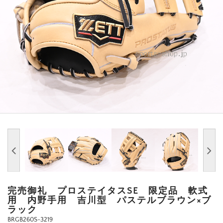
完売御礼 プロステイタスSE 限定品 軟式
用 内野手用 吉川型 パステルブラウン×ブ
ラック
BRGB260S-3219