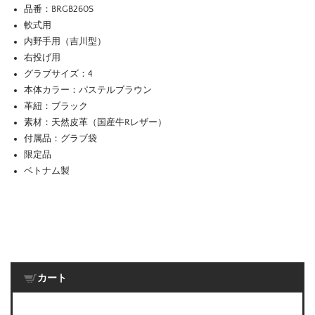
品番：BRGB260S
軟式用
内野手用（吉川型）
右投げ用
グラブサイズ：4
本体カラー：パステルブラウン
革紐：ブラック
素材：天然皮革（国産牛Rレザー）
付属品：グラブ袋
限定品
ベトナム製
カート