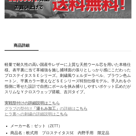
商品詳細
軽量で耐久性の高い国産牛レザーに上質な天然ウール芯を用いた本格仕
様。表平裏に当て革補強を施し捕球面の張りとしっかり感にこだわった
プロステイタスＳＥシリーズ。刺繍風ウェルダーラベル、ブラウン色ム
ートン、平裏カラー替えなどＳＥシリーズ特別仕様モデル。手入れを小
指側に寄せた設計で自然にボールを挟み捕りしやすいポケット広めだが
スリムなＹクロスウェッブ搭載、吉川タイプ。
実戦型付けの詳細説明はこちら
グラブの型付け
「湯もみ加工」
の詳細は
こちら
ヒラ裏への刺繍の詳細説明は
こちら
メーカー名：ゼット（ZETT）
商品名：軟式用 プロステイタスSE 内野手用 限定品