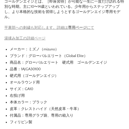
ゴールデンエイジとは、［即座習得］が可能な一生に一度だけ訪れる特
別な時期。主に10〜14歳といわれている。少年用からステップアップ
し、より本格的な技術を習得しようとするゴールデンエイジ専用モデ
ル。
平裏部への刺繍も対応します。詳細は
専用ページ
にて
湯揉み加工の詳細ページ
メーカー：ミズノ（mizuno）
ブランド：グローバルエリート（Global Elite）
商品名：グローバルエリート 硬式用 ゴールデンエイジ
品番：1AJGA30100
硬式用（ゴールデンエイジ）
オールラウンド用
サイズ：GA10
右投げ用
本体カラー：ブラック
皮革：クレストハイド（天然皮革・牛革）
付属品：専用グラブ袋、専用の箱入り
フィリピン製