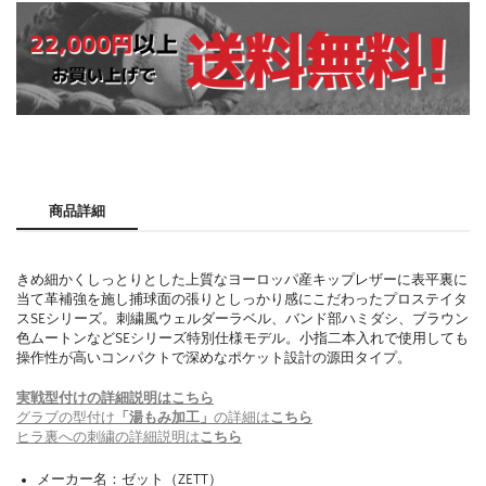
商品詳細
きめ細かくしっとりとした上質なヨーロッパ産キップレザーに表平裏に
当て革補強を施し捕球面の張りとしっかり感にこだわったプロステイタ
スSEシリーズ。刺繍風ウェルダーラベル、バンド部ハミダシ、ブラウン
色ムートンなどSEシリーズ特別仕様モデル。小指二本入れで使用しても
操作性が高いコンパクトで深めなポケット設計の源田タイプ。
実戦型付けの詳細説明はこちら
グラブの型付け
「湯もみ加工」
の詳細は
こちら
ヒラ裏への刺繍の詳細説明は
こちら
メーカー名：ゼット（ZETT）