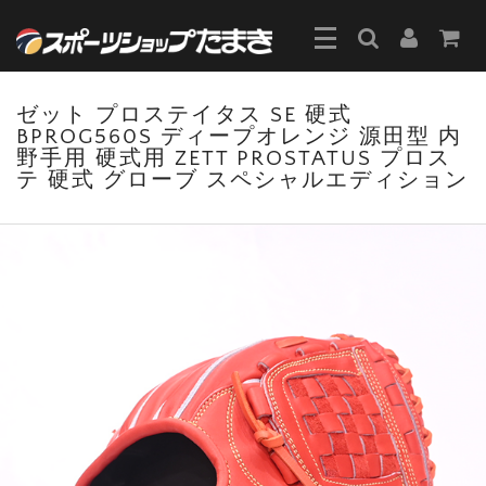
ゼット プロステイタス SE 硬式
BPROG560S ディープオレンジ 源田型 内
野手用 硬式用 ZETT PROSTATUS プロス
テ 硬式 グローブ スペシャルエディション