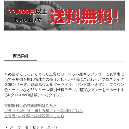
商品詳細
きめ細かくしっとりとした上質なヨーロッパ産キップレザーに表平裏に
当て革補強を施し捕球面の張りとしっかり感にこだわったプロステイタ
スSEシリーズ。刺繍風ウェルダーラベル、バンド部ハミダシ、ブラウン
色ムートンなどSEシリーズ特別仕様モデル。堅実なプレーをサポートす
るNクロスWEB搭載、中村タイプ。
実戦型付けの詳細説明はこちら
グラブの型付け
「湯もみ加工」
の詳細は
こちら
ヒラ裏への刺繍の詳細説明は
こちら
メーカー名：ゼット（ZETT）