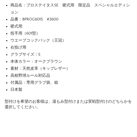
商品名：プロステイタスSE 硬式用 限定品 スペシャルエディシ
ョン
品番：BPROG601S #3600
硬式用
投手用（601型）
ウエーブコックバック（王冠）
右投げ用
グラブサイズ：5
本体カラー：オークブラウン
素材：天然皮革（キップレザー）
高校野球ルール対応品
付属品：専用グラブ袋、箱
日本製
型付けを希望のお客様は、湯もみ型付けまたは実戦型付けのどちらかを
選択してください。