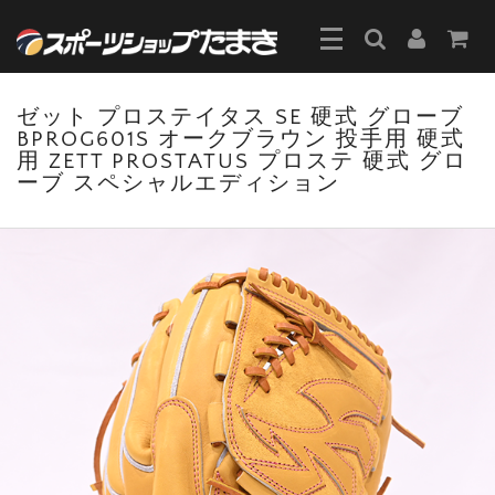
ゼット プロステイタス SE 硬式 グローブ
BPROG601S オークブラウン 投手用 硬式
用 ZETT PROSTATUS プロステ 硬式 グロ
ーブ スペシャルエディション