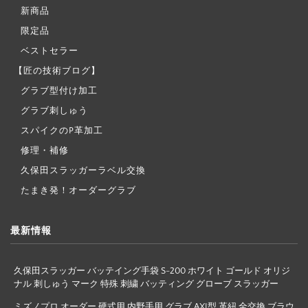
新商品
限定品
ベストセラー
【匠の技術ブログ】
グラブ型付け加工
グラブ刺しゅう
スパイクのP革加工
修理・補修
久保田スラッガーラベル交換
たまき発！オーダーグラブ
最新情報
久保田スラッガー バッテイング手袋 S-200 ホワイト ゴールド オリジ
ナル 刺しゅう マーク 特殊 刺繍 バッティング グローブ スラッガー
ミズノプロ オーダー 硬式用 内野手用 グラブ AXI型 革紐 全交換 ブラウ