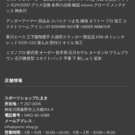
ン 1GJYG12557 グリス交換 各所の点検 確認 mizuno グローブ メンテナ
ンス 神奈川
アンダーアーマー 持込み スパイク つま先 補強 タフトー プロ 加工 エ
クストリーム アイコンST 6010489 100 P革 UNDER ARMOUR
寒川エース 江下陽翔選手 久保田スラッガー 限定品 KSN-J8 トレンチ
レッド EX25-GS2 湯もみ 型付け オイル 加工
ミズノプロ 硬式用 オーダー 投手用 石川モデル タータン51 プラムブラ
ウン 石川雅規型 コネクトバック 平裏 下 刺しゅう 追加
店舗情報
スポーツショップたまき
所在地：
〒257-0005
神奈川県秦野市上大槻1113-4
電話番号：
0463-82-0389
メールアドレス
：
info@sports-shop.jp
営業時間：
3月～10月・10:00～20:00、11月～2月・10:00～19:30